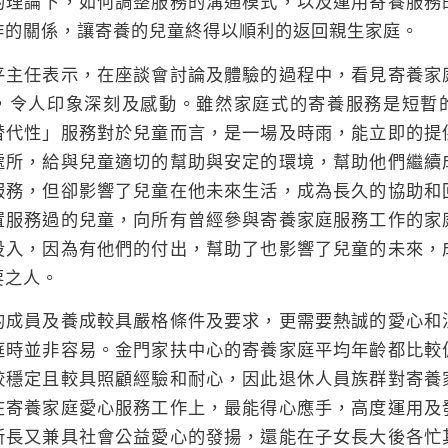
的理論下，如何調整服務的溝通模式，以及運用寄養服務
作的關係，讓寄養的兒童終得以順利的返回親生家庭。
平主任表示，在座談會討論及體驗的過程中，看見寄養家
，令人印象深刻及感動。雖然家庭式的寄養服務是短暫
替代性」服務對於兒童而言，是一場及時雨，能立即的提
處所，給與兒童適切的幫助與安定的環境，幫助他們繼續
服務，但卻影響了兒童在他未來生活，成為長久的協助和
置服務過的兒童，向所有曾經參與寄養家庭服務工作的家
投入，因為有他們的付出，幫助了也影響了兒童的未來，
要之人。
的成員及養成較具嚴格條件及要求，更需要熱誠的愛心和
庭時並非容易。金門家扶中心的寄養家庭平均年齡都比較
較穩定且較具照顧經驗和耐心，因此退休人員族群對寄養
在寄養家庭愛心服務工作上，最能得心應手，高度運用及
所長又兼具社會公益愛心的發揚，還能在子女長大後各忙