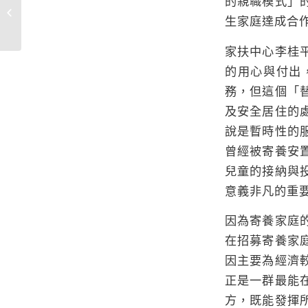
的親職模式」
彰化家扶寄養家庭招募
成就孩子生命中的貴人
生家庭達成合
家扶中心李桂
的用心與付出
務，但這個「
及安全居住的
說是暫時性的
曾經被寄養安
兒童的接納與
意義非凡的重
因為寄養家庭
在招募寄養家
因主要為經濟
正是一群最能
方，既能發揮